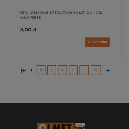
Bity udarowe TX15x25mm 2szt. 56H512
GRAPHITE
5,00 zł
Do koszyka
«
»
1
2
3
4
5
...
16