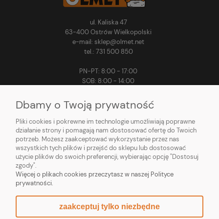
ul. Kaliska 47
63-400 Ostrów Wielkopolski
e-mail: sklep@olmet.net
tel.: 731 500 850
PN-PT: 8:00 - 17:00
SOB: 8:00 - 14:00
Dbamy o Twoją prywatność
Pliki cookies i pokrewne im technologie umożliwiają poprawne
MOJE KONTO
działanie strony i pomagają nam dostosować ofertę do Twoich
potrzeb. Możesz zaakceptować wykorzystanie przez nas
PŁATNOŚCI I DOSTAWA
wszystkich tych plików i przejść do sklepu lub dostosować
użycie plików do swoich preferencji, wybierając opcję "Dostosuj
zgody".
INFORMACJE
Więcej o plikach cookies przeczytasz w naszej Polityce
prywatności.
O NAS
zaakceptuj tylko niezbędne