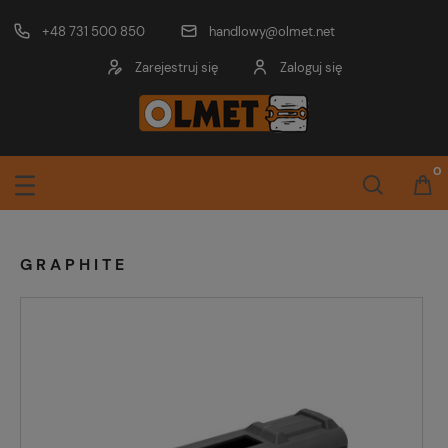
+48 731 500 850
handlowy@olmet.net
Zarejestruj się
Zaloguj się
GRAPHITE