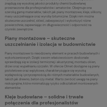
znajdują się wysokiej jakości produkty chemii budowlanej
przeznaczone dla profesjonalistów i amatorów. Obejmuje ona
szeroką gamę materiałów, takich jak piany montażowe, kleje, silikony,
masy uszczelniające oraz wyroby bitumiczne. Dzięki nim można
skutecznie uszczelnić, skleić, zabezpieczyć i wykończyć różne
powierzchnie, zapewniając im długowieczność i odporność na
czynniki zewnętrzne.
Piany montażowe – skuteczne
uszczelnianie i izolacja w budownictwie
Piany montażowe to nieodzowny element w pracach budowlanych i
wykończeniowych. Dzięki swoim właściwościom doskonale
sprawdzają się w izolacji termicznej i akustycznej, montażu okien,
drzwi oraz wypełnianiu szczelin. W ofercie Olmet dostępne są piany
pistoletowe oraz wężykowe, charakteryzujące się wysoką
wydajnością i przyczepnością do różnych materiałów budowlanych,
takich jak drewno, beton czy metal. Warto zwrócić uwagę na piany
niskoprężne, które minimalizują ryzyko odkształceń montowanych
elementów.
Kleje budowlane – solidne i trwałe
połączenia dla profesjonalistów