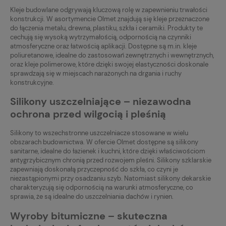
Kleje budowlane odgrywają kluczową rolę w zapewnieniu trwałości
konstrukcji. W asortymencie Olmet znajdują się kleje przeznaczone
do łączenia metalu, drewna, plastiku, szkła i ceramiki. Produkty te
cechują się wysoką wytrzymałością, odpornością na czynniki
atmosferyczne oraz łatwością aplikacji. Dostępne są m.in. kleje
poliuretanowe, idealne do zastosowań zewnętrznych i wewnętrznych,
oraz kleje polimerowe, które dzięki swojej elastyczności doskonale
sprawdzają się w miejscach narażonych na drgania i ruchy
konstrukcyjne.
Silikony uszczelniające – niezawodna
ochrona przed wilgocią i pleśnią
Silikony to wszechstronne uszczelniacze stosowane w wielu
obszarach budownictwa. W ofercie Olmet dostępne są silikony
sanitarne, idealne do łazienek i kuchni, które dzięki właściwościom
antygrzybicznym chronią przed rozwojem pleśni. Silikony szklarskie
zapewniają doskonałą przyczepność do szkła, co czyni je
niezastąpionymi przy osadzaniu szyb. Natomiast silikony dekarskie
charakteryzują się odpornością na warunki atmosferyczne, co
sprawia, że są idealne do uszczelniania dachów i rynien.
Wyroby bitumiczne – skuteczna