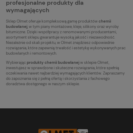
profesjonalne produkty dla
wymagających
Sklep Olmet oferuje kompleksową gamę produktów
chemii
budowlanej
, w tym piany montażowe, kleje, silikony oraz wyroby
bitumiczne. Dzięki współpracy z renomowanymi producentami,
asortyment sklepu gwarantuje wysoką jakość i niezawodność.
Niezależnie od skali projektu, w Olmet znajdziesz odpowiednie
rozwiązania, które zapewnią trwałość i estetykę wykonywanych prac
budowlanych i remontowych.
Wybierając
produkty chemii budowlanej
w sklepie Olmet,
inwestujesz w sprawdzone i skuteczne rozwiązania, które spełnią
oczekiwania nawet najbardziej wymagających klientów. Zapraszamy
do zapoznania się z pełną ofertą i skorzystania z fachowego
doradztwa dostępnego w naszym sklepie.