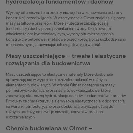
hydroizolacja fundamentów i dachów
Wyroby bitumiczne to produkty niezbędne w zapewnieniu ochrony
konstrukcji przed wilgocią. W asortymencie Olmet znajdują się papy,
masy asfaltowe oraz lepiki, które skutecznie zabezpieczają
fundamenty i dachy przed przenikaniem wody. Dzięki swoim
właściwościom hydroizolacyjnym, wyroby bitumiczne chronią
konstrukcje betonowe i metalowe przed korozją oraz uszkodzeniami
mechanicznymi, zapewniając ich długotrwałą trwałość.
Masy uszczelniające – trwałe i elastyczne
rozwiązania dla budownictwa
Masy uszczelniające to elastyczne materiały, które doskonale
sprawdzają się w wypełnianiu szczelin i pęknięć w różnych
elementach budowlanych. W ofercie Olmet dostępne są masy
polimerowo-bitumiczne oraz asfaltowo-kauczukowe, które
zapewniają skuteczną hydroizolację dachów, fundamentów i tarasów.
Produkty te charakteryzują się wysoką elastycznością, odpornością
na warunki atmosferyczne oraz doskonałą przyczepnością do
różnych podłoży, co czyni je niezastąpionymi w pracach
uszczelniających.
Chemia budowlana w Olmet –