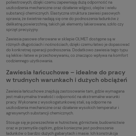
poliestrowych, dzięki czemu zapewniają dużą odporność na
uszkodzenia mechaniczne oraz działanie wilgoci, olejów i wielu
substancji chemicznych. Elastyczna struktura zawiesi pasowych
sprawia, że świetnie nadają się one do podnoszenia ładunków z
delikatną powierzchnią, takich jak elementy lakierowane, szkło czy
sprzęt precyzyjny.
Zawiesia pasowe oferowane w sklepie OLMET dostępne są w
różnych długościach i nośnościach, dzięki czemu łatwo je dopasować
do konkretnej operacji podnoszenia. Dodatkowo zawiesia tego typu
są lekkie i łatwe w przechowywaniu, co znacząco wpływa na komfort
codziennego użytkowania.
Zawiesia łańcuchowe – idealne do pracy
w trudnych warunkach i dużych obciążeń
Zawiesia łańcuchowe znajdują zastosowanie tam, gdzie wymagana
jest maksymalna trwałość i odporność na ekstremalne warunki
pracy. Wykonane z wysokogatunkowej stali, są odporne na
uszkodzenia mechaniczne oraz działanie wysokich temperatur i
agresywnych substancji chemicznych.
Stosuje się je powszechnie w hutnictwie, górnictwie, budownictwie
oraz w przemyśle ciężkim, gdzie konieczne jest podnoszenie
ładunków o bardzo dużych gabarytach i masie. Ich konstrukcja