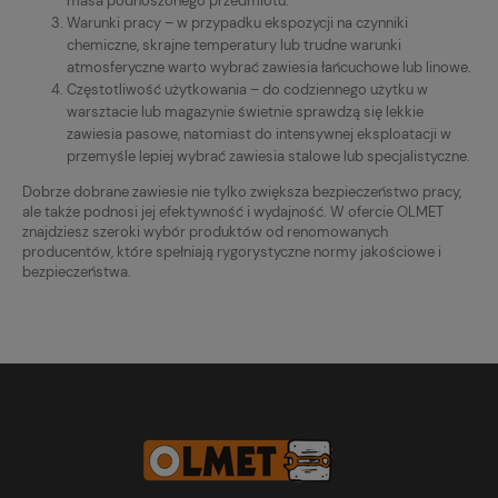
masa podnoszonego przedmiotu.
Warunki pracy – w przypadku ekspozycji na czynniki
chemiczne, skrajne temperatury lub trudne warunki
atmosferyczne warto wybrać zawiesia łańcuchowe lub linowe.
Częstotliwość użytkowania – do codziennego użytku w
warsztacie lub magazynie świetnie sprawdzą się lekkie
zawiesia pasowe, natomiast do intensywnej eksploatacji w
przemyśle lepiej wybrać zawiesia stalowe lub specjalistyczne.
Dobrze dobrane zawiesie nie tylko zwiększa bezpieczeństwo pracy,
ale także podnosi jej efektywność i wydajność. W ofercie OLMET
znajdziesz szeroki wybór produktów od renomowanych
producentów, które spełniają rygorystyczne normy jakościowe i
bezpieczeństwa.