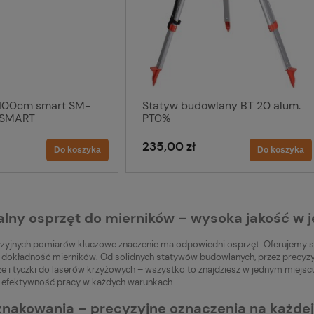
" 100cm smart SM-
Statyw budowlany BT 20 alum.
 SMART
PT0%
235,00 zł
Do koszyka
Do koszyka
alny osprzęt do mierników – wysoka jakość w
zyjnych pomiarów kluczowe znaczenie ma odpowiedni osprzęt. Oferujemy s
i dokładność mierników. Od solidnych statywów budowlanych, przez precyzyjn
ze i tyczki do laserów krzyżowych – wszystko to znajdziesz w jednym miejsc
a efektywność pracy w każdych warunkach.
znakowania – precyzyjne oznaczenia na każde