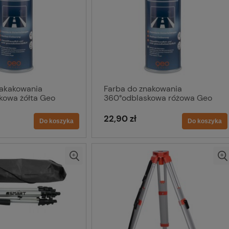
nakakowania
Farba do znakowania
kowa żółta Geo
360°odblaskowa różowa Geo
Fennel
22,90 zł
Do koszyka
Do koszyka