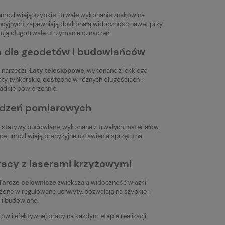
możliwiają szybkie i trwałe wykonanie znaków na
cencyjnych, zapewniają doskonałą widoczność nawet przy
ują długotrwałe utrzymanie oznaczeń.
ia dla geodetów i budowlańców
 narzędzi.
Łaty teleskopowe
, wykonane z lekkiego
ty tynkarskie, dostępne w różnych długościach i
ładkie powierzchnie.
ządzeń pomiarowych
 statywy budowlane, wykonane z trwałych materiałów,
e umożliwiają precyzyjne ustawienie sprzętu na
pracy z laserami krzyżowymi
Tarcze celownicze
zwiększają widoczność wiązki
żone w regulowane uchwyty, pozwalają na szybkie i
 i budowlane.
w i efektywnej pracy na każdym etapie realizacji