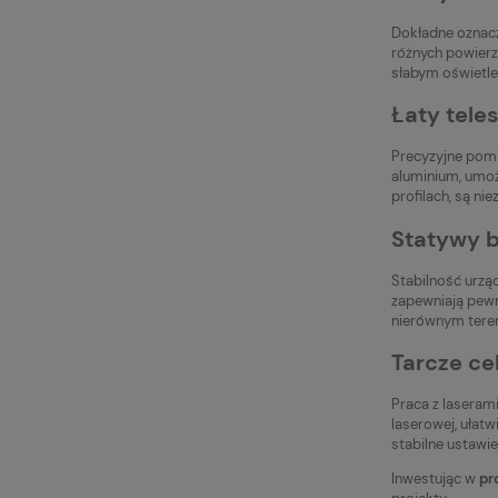
Dokładne oznacz
różnych powierz
słabym oświetle
Łaty tele
Precyzyjne pom
aluminium, umoż
profilach, są n
Statywy b
Stabilność urzą
zapewniają pewn
nierównym teren
Tarcze ce
Praca z lasera
laserowej, ułat
stabilne ustawi
Inwestując w
pr