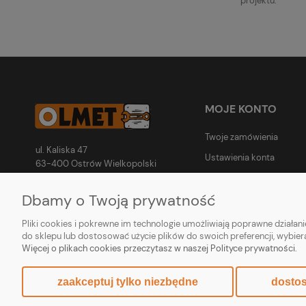
projektu.
MOJE KONTO
Twoje zamówienia
ul. Kaliska 47
Ustawienia konta
63-400 Ostrów Wielkopolski
e-mail: sklep@olmet.net
Przechowalnia
tel.: 731 500 850
Dbamy o Twoją prywatność
PN-PT: 8:00 - 17:00
Pliki cookies i pokrewne im technologie umożliwiają poprawne działa
SOB: 8:00 - 14:00
do sklepu lub dostosować użycie plików do swoich preferencji, wybier
Więcej o plikach cookies przeczytasz w naszej Polityce prywatności.
zaakceptuj tylko niezbędne
dostos