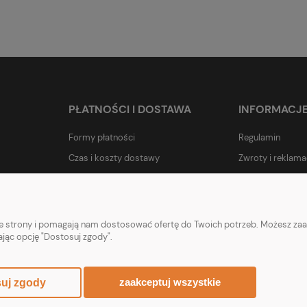
PŁATNOŚCI I DOSTAWA
INFORMACJ
Formy płatności
Regulamin
Czas i koszty dostawy
Zwroty i reklama
Czas realizacji zamówienia
Polityka prywatn
nie strony i pomagają nam dostosować ofertę do Twoich potrzeb. Możesz zaa
ając opcję "Dostosuj zgody".
zaakceptuj wszystkie
uj zgody