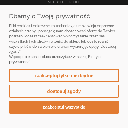
SOB: 8:00 - 14:00
Dbamy o Twoją prywatność
Pliki cookies i pokrewne im technologie umożliwiają poprawne
MOJE KONTO
działanie strony i pomagają nam dostosować ofertę do Twoich
potrzeb. Możesz zaakceptować wykorzystanie przez nas
PŁATNOŚCI I DOSTAWA
wszystkich tych plików i przejść do sklepu lub dostosować
użycie plików do swoich preferencji, wybierając opcję "Dostosuj
zgody".
INFORMACJE
Więcej o plikach cookies przeczytasz w naszej Polityce
prywatności.
O NAS
zaakceptuj tylko niezbędne
dostosuj zgody
© 2023 Olmet J.Rynowiecki Spółka Komandytowa ul. Kaliska 47, 63-400
Ostrów Wielkopolski, NIP: 622 279 08 79, REGON: 362925884
zaakceptuj wszystkie
pokaż pełną wersję strony