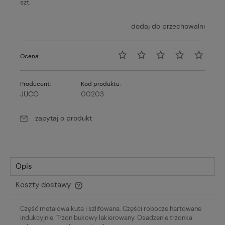
szt.
dodaj do przechowalni
Ocena:
Producent:
Kod produktu:
JUCO
00203
zapytaj o produkt
Opis
Koszty dostawy
Cena nie zawiera ewentualnych kosztów płatności
Część metalowa kuta i szlifowana. Części robocze hartowane
indukcyjnie. Trzon bukowy lakierowany. Osadzenie trzonka