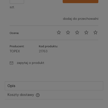
szt.
dodaj do przechowalni
Ocena:
Producent:
Kod produktu:
TOPEX
21763
zapytaj o produkt
Opis
Koszty dostawy
Cena nie zawiera ewentualnych kosztów płatności