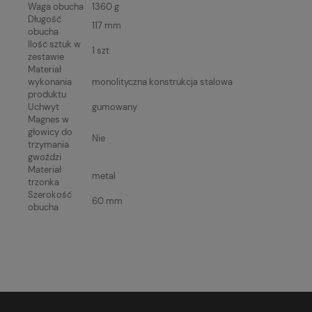
Waga obucha
1360 g
Długość
117 mm
obucha
Ilość sztuk w
1 szt
zestawie
Materiał
wykonania
monolityczna konstrukcja stalowa
produktu
Uchwyt
gumowany
Magnes w
głowicy do
Nie
trzymania
gwoździ
Materiał
metal
trzonka
Szerokość
60 mm
obucha