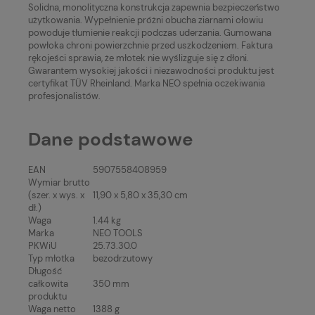
Solidna, monolityczna konstrukcja zapewnia bezpieczeństwo
użytkowania. Wypełnienie próżni obucha ziarnami ołowiu
powoduje tłumienie reakcji podczas uderzania. Gumowana
powłoka chroni powierzchnie przed uszkodzeniem. Faktura
rękojeści sprawia, że młotek nie wyślizguje się z dłoni.
Gwarantem wysokiej jakości i niezawodności produktu jest
certyfikat TÜV Rheinland. Marka NEO spełnia oczekiwania
profesjonalistów.
Dane podstawowe
EAN
5907558408959
Wymiar brutto
(szer. x wys. x
11,90 x 5,80 x 35,30 cm
dł.)
Waga
1.44 kg
Marka
NEO TOOLS
PKWiU
25.73.30.0
Typ młotka
bezodrzutowy
Długość
całkowita
350 mm
produktu
Waga netto
1388 g