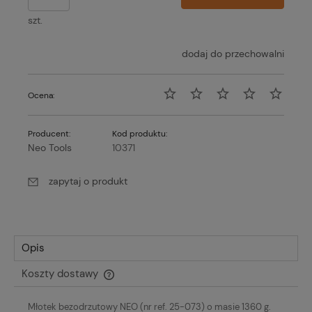
szt.
dodaj do przechowalni
Ocena:
Producent:
Kod produktu:
Neo Tools
10371
zapytaj o produkt
Opis
Koszty dostawy
Cena nie zawiera ewentualnych kosztów płatności
Młotek bezodrzutowy NEO (nr ref. 25-073) o masie 1360 g.