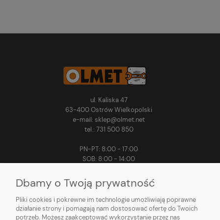
ul. Kaliska 47
63-400 Ostrów Wielkopolski
e-mail: sklep@olmet.net
tel.: 731 500 850
PN-PT: 8:00 - 17:00
SOB: 8:00 - 14:00
Dbamy o Twoją prywatność
Pliki cookies i pokrewne im technologie umożliwiają poprawne
MOJE KONTO
działanie strony i pomagają nam dostosować ofertę do Twoich
potrzeb. Możesz zaakceptować wykorzystanie przez nas