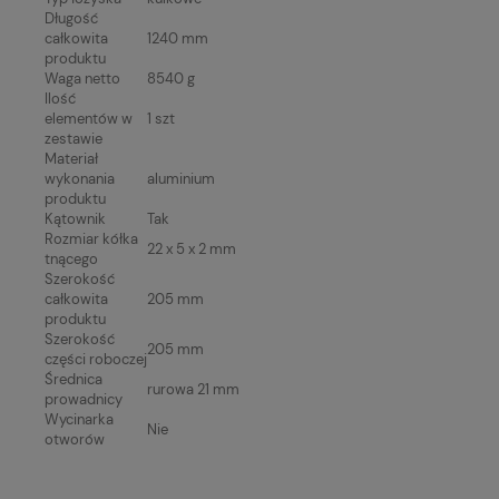
Długość
całkowita
1240 mm
produktu
Waga netto
8540 g
Ilość
elementów w
1 szt
zestawie
Materiał
wykonania
aluminium
produktu
Kątownik
Tak
Rozmiar kółka
22 x 5 x 2 mm
tnącego
Szerokość
całkowita
205 mm
produktu
Szerokość
205 mm
części roboczej
Średnica
rurowa 21 mm
prowadnicy
Wycinarka
Nie
otworów