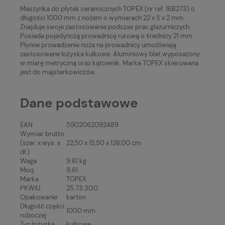
Maszynka do płytek ceramicznych TOPEX (nr ref. 16B273) o
długości 1000 mm z nożem o wymiarach 22 x 5 x 2 mm.
Znajduje swoje zastosowanie podczas prac glazurniczych.
Posiada pojedynczą prowadnicę rurową o średnicy 21 mm.
Płynne prowadzenie noża na prowadnicy umożliwiają
zastosowane łożyska kulkowe. Aluminiowy blat wyposażony
w miarę metryczną oraz kątownik. Marka TOPEX skierowana
jest do majsterkowiczów.
Dane podstawowe
EAN
5902062092489
Wymiar brutto
(szer. x wys. x
22,50 x 15,50 x 126,00 cm
dł.)
Waga
9.61 kg
Moq
9.61
Marka
TOPEX
PKWiU
25.73.30.0
Opakowanie
karton
Długość części
1000 mm
roboczej
Typ łożyska
kulkowe