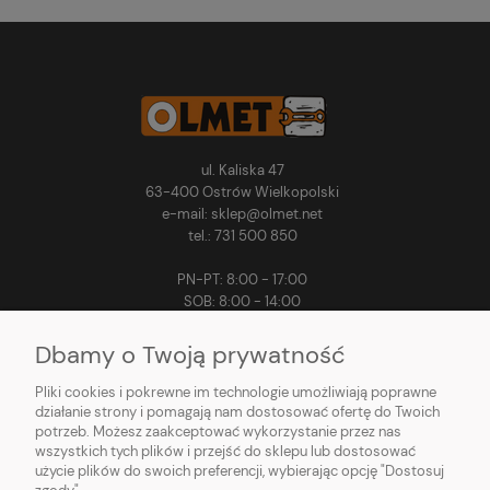
ul. Kaliska 47
63-400 Ostrów Wielkopolski
e-mail: sklep@olmet.net
tel.: 731 500 850
PN-PT: 8:00 - 17:00
SOB: 8:00 - 14:00
Dbamy o Twoją prywatność
Pliki cookies i pokrewne im technologie umożliwiają poprawne
MOJE KONTO
działanie strony i pomagają nam dostosować ofertę do Twoich
potrzeb. Możesz zaakceptować wykorzystanie przez nas
PŁATNOŚCI I DOSTAWA
wszystkich tych plików i przejść do sklepu lub dostosować
użycie plików do swoich preferencji, wybierając opcję "Dostosuj