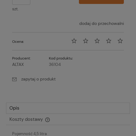
szt.
dodaj do przechowalni
Ocena:
Producent:
Kod produktu:
ALTAX
36104
zapytaj o produkt
Opis
Koszty dostawy
Cena nie zawiera ewentualnych kosztów płatności
Pojemność 4,5 litra