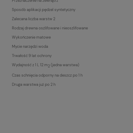
Przeznaczenie na zewnątrz
Sposób aplikacji pędzel syntetyczny
Zalecana liczba warstw 2
Rodzaj drewna oszlifowane i nieoszlifowane
Wykończenie matowe
Mycie narzędzi woda
Trwałość 9 lat ochrony
Wydajność z 1 L 12 m
(jedna warstwa)
2
Czas schnięcia odporny na deszcz po 1 h
Druga warstwa już po 2 h