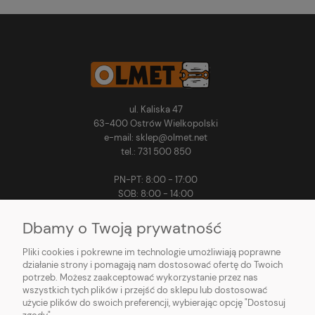
ul. Kaliska 47
63-400 Ostrów Wielkopolski
e-mail: sklep@olmet.net
tel.: 731 500 850
PN-PT: 8:00 - 17:00
SOB: 8:00 - 14:00
Dbamy o Twoją prywatność
Pliki cookies i pokrewne im technologie umożliwiają poprawne
MOJE KONTO
działanie strony i pomagają nam dostosować ofertę do Twoich
potrzeb. Możesz zaakceptować wykorzystanie przez nas
PŁATNOŚCI I DOSTAWA
wszystkich tych plików i przejść do sklepu lub dostosować
użycie plików do swoich preferencji, wybierając opcję "Dostosuj