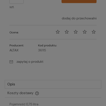
szt.
dodaj do przechowalni
Ocena:
Producent:
Kod produktu:
ALTAX
36115
zapytaj o produkt
Opis
Koszty dostawy
Cena nie zawiera ewentualnych kosztów płatności
Pojemność 0,75 litra