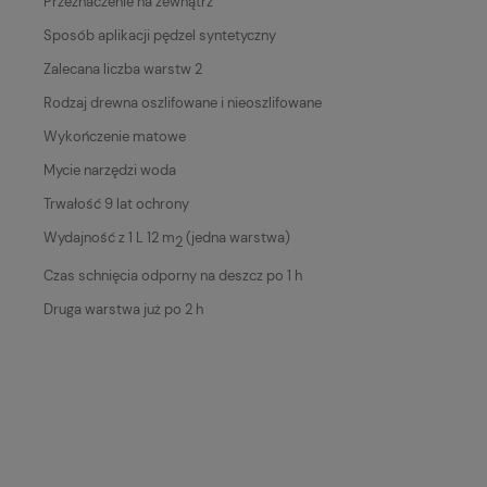
Przeznaczenie na zewnątrz
Sposób aplikacji pędzel syntetyczny
Zalecana liczba warstw 2
Rodzaj drewna oszlifowane i nieoszlifowane
Wykończenie matowe
Mycie narzędzi woda
Trwałość 9 lat ochrony
Wydajność z 1 L 12 m
(jedna warstwa)
2
Czas schnięcia odporny na deszcz po 1 h
Druga warstwa już po 2 h